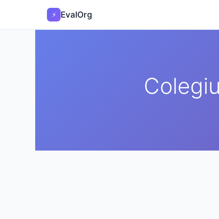
EvalOrg
⚡
Colegiu