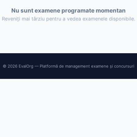
Nu sunt examene programate momentan
Reveniți mai târziu pentru a vedea examenele disponibile.
© 2026 EvalOrg — Platformă de management examene și concursuri