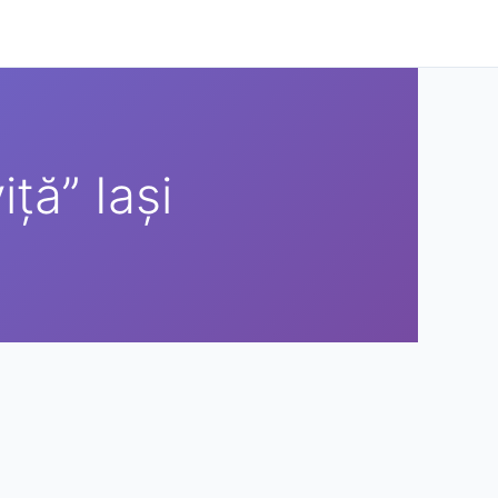
ță” Iași